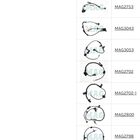
MAG2753
MAG3043
MAG3053
MAG2702
MAG2702-1
MAG2800
MAG2798